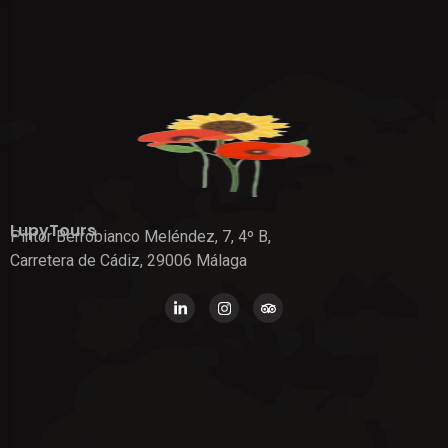
LupyTours
Pintor Berrobianco Meléndez, 7, 4º B,
Carretera de Cádiz, 29006 Málaga