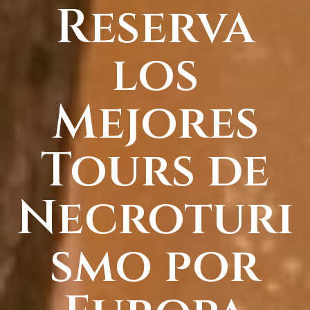
Reserva
los
Mejores
Tours de
Necroturi
smo por