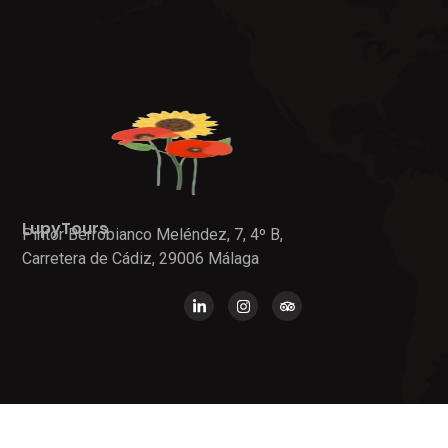
LupyTours
Pintor Berrobianco Meléndez, 7, 4º B,
Carretera de Cádiz, 29006 Málaga